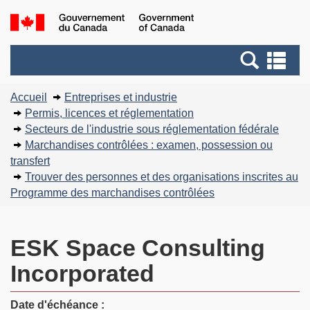
Passer
Version
Gouvernement
au
HTML
du
contenu
simplifiée
Recherche
Canada
Re
principal
et
et
Vous
menus
me
Accueil
Entreprises et industrie
êtes
Permis, licences et réglementation
ici :
Secteurs de l'industrie sous réglementation fédérale
Marchandises contrôlées : examen, possession ou
transfert
Trouver des personnes et des organisations inscrites au
Programme des marchandises contrôlées
ESK Space Consulting
Incorporated
Date d'échéance :