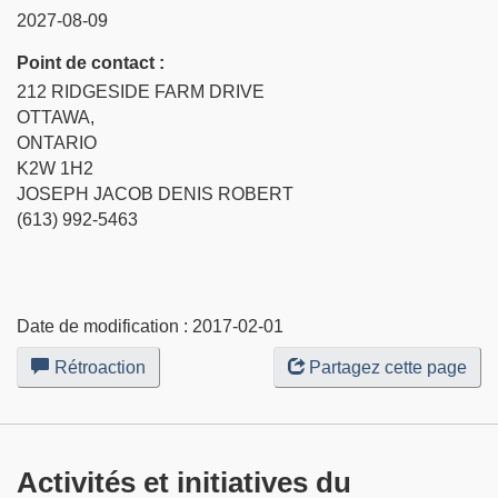
2027-08-09
Point de contact :
212 RIDGESIDE FARM DRIVE
OTTAWA,
ONTARIO
K2W 1H2
JOSEPH JACOB DENIS ROBERT
(613) 992-5463
Date de modification :
2017-02-01
Rétroaction
sur
Partagez cette page
ce
site
Web
Activités et initiatives du