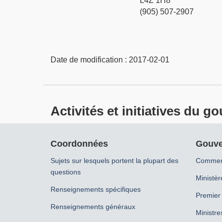
L4Z 1H8
(905) 507-2907
Date de modification :
2017-02-01
Activités et initiatives du
À
Coordonnées
Gouve
propos
Sujets sur lesquels portent la plupart des
Comment
de
questions
ce
Ministèr
site
Renseignements spécifiques
Premier 
Renseignements généraux
Ministre