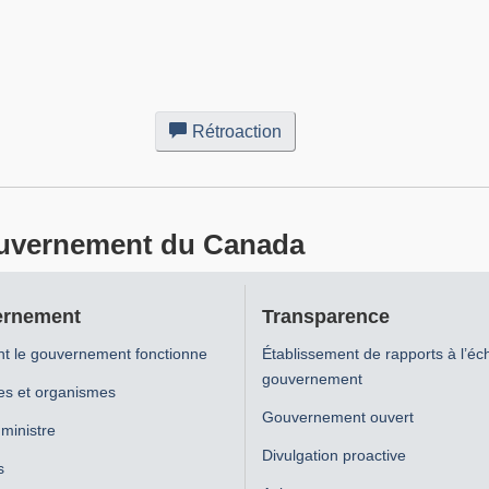
Rétroaction
sur
ce
site
Web
 gouvernement du Canada
rnement
Transparence
 le gouvernement fonctionne
Établissement de rapports à l’éc
gouvernement
es et organismes
Gouvernement ouvert
ministre
Divulgation proactive
s