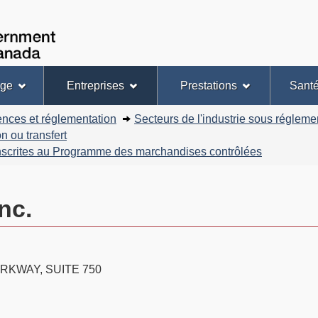
Passer
Passer
Version
au
à
HTML
Gouvernement
Recherche
contenu
« À
simplifiée
du
principal
propos
Canada
de
ge
Entreprises
Prestations
Sant
ce
site »
ences et réglementation
Secteurs de l'industrie sous régleme
 ou transfert
inscrites au Programme des marchandises contrôlées
nc.
RKWAY, SUITE 750