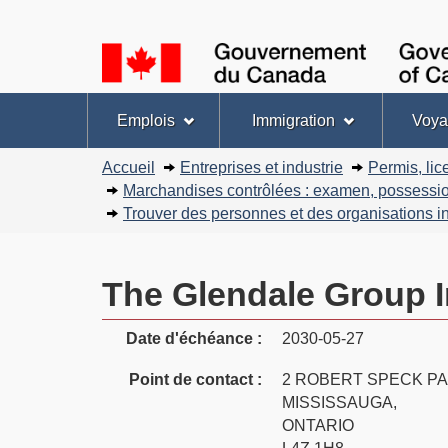
Sélection
de
la
Menu
langue
Emplois
Immigration
Voya
des
Vous
sujets
Accueil
Entreprises et industrie
Permis, lic
êtes
Marchandises contrôlées : examen, possession
ici :
Trouver des personnes et des organisations 
The Glendale Group I
Date d'échéance :
2030-05-27
Point de contact :
2 ROBERT SPECK PA
MISSISSAUGA,
ONTARIO